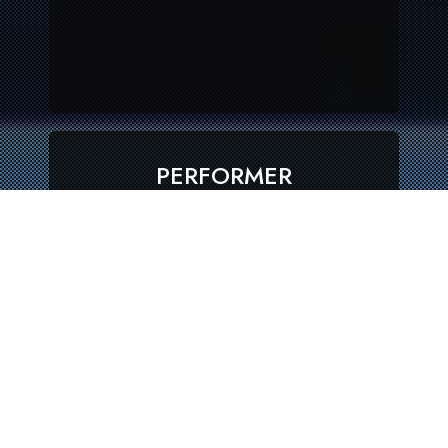
PERFORMER
[Main Live]
moistpeace Nyolfen
Phasma Yebisu303
[Main DJ]
RIKUPI-X ymg yomo
[Main VJ]
kaiware style Renard Saina
sp4ghet uni101 W0NYV