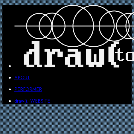
ABOUT
PERFORMER
draw(); WEBSITE